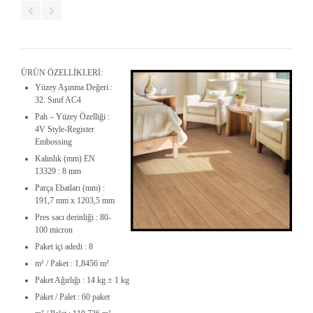
ÜRÜN ÖZELLİKLERİ:
Yüzey Aşınma Değeri :
32. Sınıf AC4
Pah – Yüzey Özelliği :
4V Style-Register
Embossing
Kalınlık (mm) EN
13329 : 8 mm
Parça Ebatları (mm) :
191,7 mm x 1203,5 mm
Pres sacı derinliği : 80-
100 micron
Paket içi adedi : 8
m² / Paket : 1,8456 m²
Paket Ağırlığı : 14 kg ± 1 kg
Paket / Palet : 60 paket